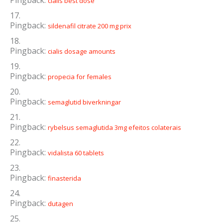
Pingback:
cialis best dose
Pingback:
sildenafil citrate 200 mg prix
Pingback:
cialis dosage amounts
Pingback:
propecia for females
Pingback:
semaglutid biverkningar
Pingback:
rybelsus semaglutida 3mg efeitos colaterais
Pingback:
vidalista 60 tablets
Pingback:
finasterida
Pingback:
dutagen